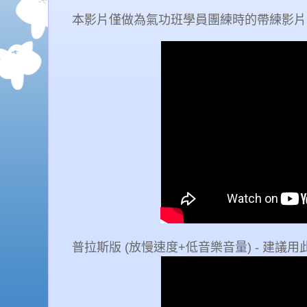
本影片僅做為氣功班學員團練時的帶練影片
普拉斯版 (放慢速度+低音樂音量) - 建議