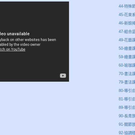
44-特殊
45-花束
46-新娘
47-組合
49-花藝
50-繪畫
59-繪畫
60-瑜珈
70-書法
79-書法
80-導引
81-導引
89-導
90-長青
91-關節
92-協調