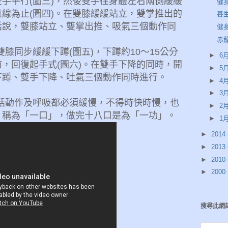
雙手平行
(
圖三
)
，然後雙手往身體左右兩側緩緩
健
直線為止
(
圖四
)
。在雙膝緩緩站立，雙掌推出的
養
話說，雙膝站立、雙掌出推、吸氣三個動作同
健
赤
雙膝同步緩緩下蹲
(
圖五
)
，下蹲約
10
～
15
公分
►
6月
前，回復起手式
(
圖六
)
。在雙手下降的同時，開
►
5月
下蹲、雙手下降、吐氣三個動作同時進行。
►
4月
►
3月
包括動作及呼吸都必須緩慢，不得時快時慢，也
►
2月
，稱為「一口」，做完十八口是為「一功」。
►
1月
►
2014
►
2013
►
2010
►
2000
搜尋此網