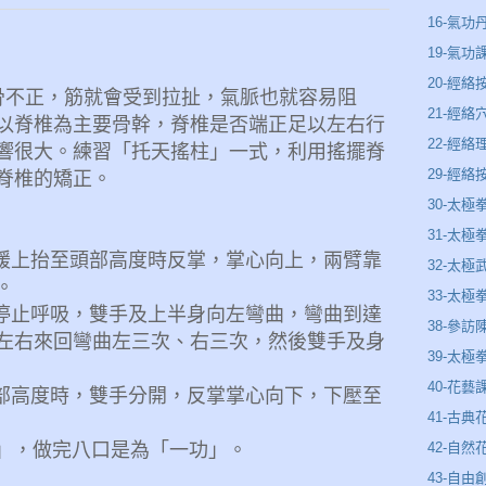
16-氣功
19-氣功
20-經絡
旦骨不正，筋就會受到拉扯，氣脈也就容易阻
21-經絡
以脊椎為主要骨幹，脊椎是否端正足以左右行
22-經
響很大。
練習「托天搖柱」一式，利用搖擺脊
29-經
脊椎的矯正。
30-太極
31-太
緩上抬至頭部高度時反掌，掌心向上，兩臂靠
32-太極
。
33-太極
停止呼吸，雙手及上半身向左彎曲，彎曲到達
38-參訪
左右來回彎曲左三次、右三次，然後雙手及身
39-太
40-花藝
部高度時，雙手分開，反掌掌心向下，下壓至
41-古典
42-自然
」，做完八口是為「一功」。
43-自由