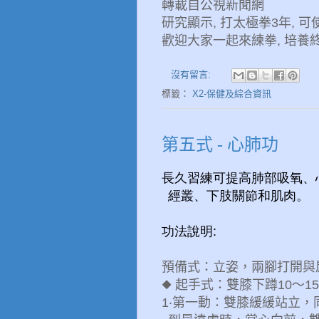
轉載自公視新聞網
研究顯示, 打太極拳3年, 
歡迎大家一起來練拳, 培養
沒有留言:
標籤：
X2-保健及綜合資訊
第五式 - 心肺功
長久習練可提高肺部吸氧、
經叢、下肢關節和肌肉。
功法說明:
預備式：立姿，
兩腳打開與
◆
起手式：雙膝下蹲
10
～
15
1
‧第一動：雙膝緩緩站立