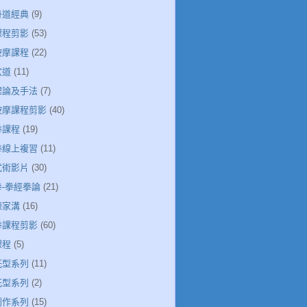
丹道經典
(9)
課程剪影
(53)
按摩課程
(22)
穴道
(11)
絡理論及手法
(7)
絡按摩課程剪影
(40)
拳課程
(19)
極拳線上複習
(11)
武術影片
(30)
拳-拳經拳論
(21)
陳家溝
(16)
極拳課程剪影
(60)
課程
(5)
花型系列
(11)
花型系列
(2)
創作系列
(15)