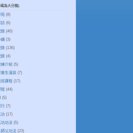
一碼為大分類)
學苑
(8)
採訪
(6)
記錄
(40)
小舖
(3)
記錄
(136)
記錄
(4)
教練介紹
(5)
清雲養生漫談
(7)
包班課程
(17)
課程
(44)
錦
(5)
運行
(7)
氣功
(17)
氣功功法
(5)
若水師父功法
(23)