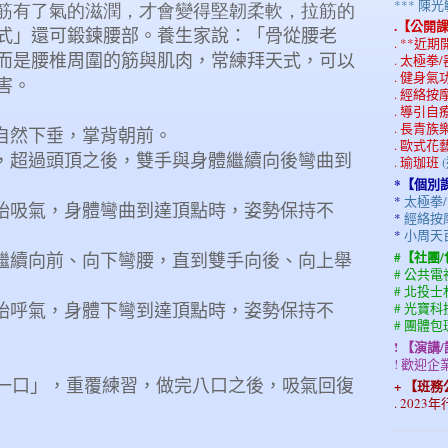
*** 
筋有了氣的滋潤，才會變得堅韌柔軟，拉筋的
.【公開
式」還可鍛鍊腰部。養生家說：「骨從腰老
. **近
而是腰椎周圍的筋與肌肉，常練拜天式，可以
. 太極拳
. 健身
害。
. 經絡
. 導引自
. 長青
自然下垂，掌背朝前。
. 歐式花
起，超過頭頂之後，雙手與身體繼續向後彎曲到
. 瑜珈班
*【個別
*
太極拳/
始吸氣，身體彎曲到達頂點時，姿勢保持不
*
經絡按摩
*
小周天
#【社團
並繼續向前、向下彎腰，直到雙手向後、向上舉
# 公共
# 北投
# 光寶
始呼氣，身體下彎到達頂點時，姿勢保持不
# 團體
! 【演講
! 歡迎
一口」，重覆練習，做完八口之後，吸氣回復
+ 【班
. 202