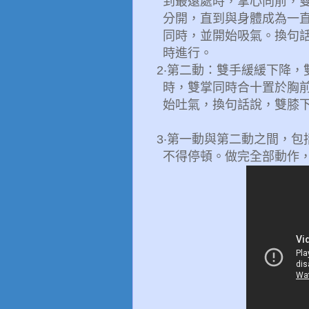
到最遠處時，掌心向前，
分開，直到與身體成為一
同時，並開始吸氣。換句
時進行。
2
‧第二動：雙手緩緩下降，
時，雙掌同時合十置於胸
始吐氣，換句話說，雙膝
3
‧第一動與第二動之間，
不得停頓。做完全部動作