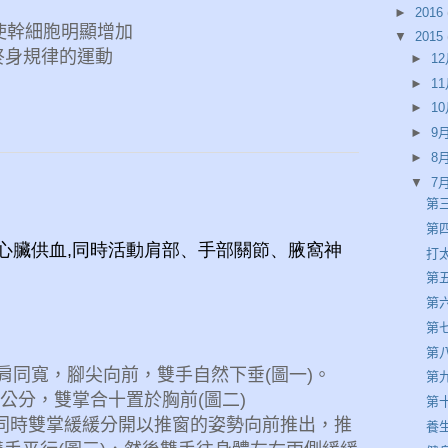
►
2016
可使幹細胞明顯增加
▼
2015
終身規律的運動
►
12
►
11
►
10
►
9月
►
8月
▼
7月
第三
第四
心臟供血,同時活動肩部、手部關節、腋窩神
打
第五
第六
第七
第八
肩同寬，腳尖向前，雙手自然下垂
(
圖一
)
。
第九
公分
，雙掌合十置於胸前
(
圖二
)
第
，同時雙掌緩緩分開以推窗的姿勢向前推出，推
養