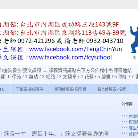
優質養生/藝文課程 .... 課程資訊請點右下方公佈欄中各課程連結
苑 / 1-氣功 / 2-經絡 / 3-太極拳 / 4-花藝 / 5-繪畫 / 6-瑜珈 / 7-
FB
下載區-雲端硬碟
練功論壇區- 限學員
留言論壇區 - 公開
公佈欄
*** 內
*** 東
*** 養生
「筋長一寸，壽延十年。」筋支撐著全身的骨
*** 藝術