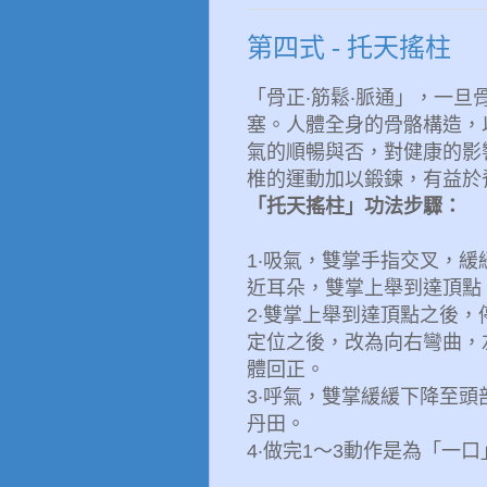
第四式 - 托天搖柱
「骨正‧筋鬆‧脈通」，一
塞。人體全身的骨骼構造，
氣的順暢與否，對健康的影
椎的運動加以鍛鍊，有益於
「托天搖柱」功法步驟：
1
‧
吸氣，雙掌手指交叉，緩
近耳朵，雙掌上舉到達頂點
2
‧
雙掌上舉到達頂點之後，
定位之後，改為向右彎曲，
體回正。
3
‧
呼氣，雙掌緩緩下降至頭
丹田。
4
‧
做完
1
～
3
動作是為「一口