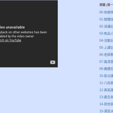
標籤 (第
00-有關
01-媒體
02-演講
03-商品
04-活動
05-上課
06-老師
07-風
08-團體
10-氣功
11-八段
12-真氣
13-廣全
14-其他
15-湛