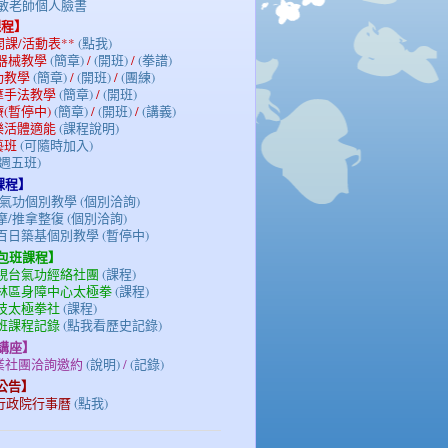
陳光敏老師個人臉書
課程】
期開課/活動表**
(點我)
/器械教學
(簡章)
/
(開班)
/
(拳譜)
氣功教學
(簡章)
/
(開班)
/
(團練)
按摩手法教學
(簡章)
/
(開班)
療(暫停中)
(簡章)
/
(開班)
/
(講義)
族樂活體適能
(課程說明)
藝班
(可隨時加入)
(週五班)
課程】
氣功個別教學 (個別洽詢)
/推拿整復 (個別洽詢)
百日築基個別教學 (暫停中)
/包班課程】
電視台氣功經絡社團
(課程)
士林區身障中心太極拳
(課程)
科技太極拳社
(課程)
包班課程記錄
(點我看歷史記錄)
/講座】
企業社團洽詢邀約
(說明)
/
(記錄)
務公告】
3年行政院行事曆
(點我)