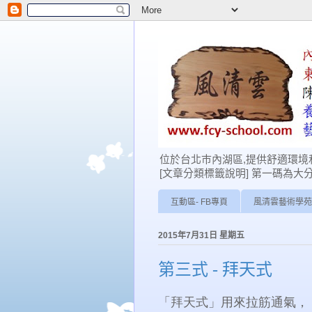
位於台北巿內湖區,提供舒適環境和
[文章分類標籤說明] 第一碼為大分類: 0-學
互動區- FB專頁
風清雲藝術學苑
2015年7月31日 星期五
第三式 - 拜天式
「拜天式」用來拉筋通氣，