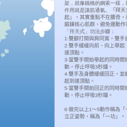
架，就像鐵橋的鋼索一樣，
作用就是讓筋通氣。
「拜天
起」，其實重點不在腰骨，
鍛鍊核心肌群，避免運動作
「拜天式」功法步驟：
1
‧雙腳打開與肩同寬，雙手
2
‧雙手緩緩向前、向上舉
達頂點。
3
‧當雙手開始舉起的同時開
動，停止呼吸
3
秒鐘。
4
‧雙手及身體緩緩回正，
起到達頂點。
5
‧當雙手開始回正的同時開
動，停止呼吸
3
秒鐘。
6
‧做完以上
1
～
5
動作稱為「
立正姿勢，稱為「一功」。