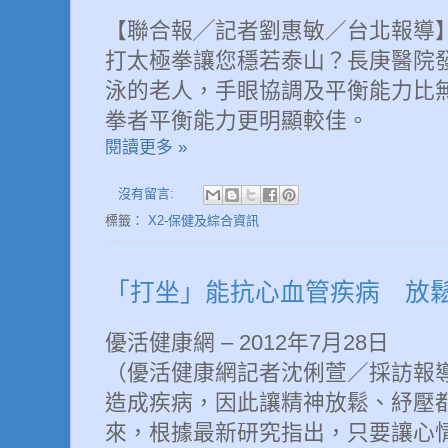
【聯合報╱記者劉惠敏／台北報導】 2011
打太極拳讓您穩若泰山？長庚醫院
泳的老人，手眼協調及平衡能力比
拳者平衡能力更明顯較佳。
閱讀更多 »
沒有留言:
標籤：
X2-保健及綜合資訊
「打坐」能抗心血管疾病 放
優活健康網 – 2012年7月28日
（優活健康網記者沈俐萱／採訪報
造成疾病，因此讓精神放鬆、紓壓
來，根據最新研究指出，只要讓心