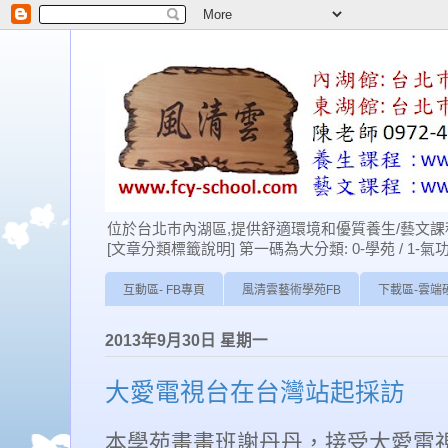
位於台北巿內湖區,提供舒適環境和優質養生/藝文課程
[文章分類標籤說明] 第一碼為大分類: 0-學苑 / 1-氣功 / 2-經
互動區- FB專頁
風清雲藝術學苑FB
下載區-雲端
2013年9月30日 星期一
大愛電視台在台灣站起採訪
本學苑畫畫班謝丹丹
，
接受大愛電