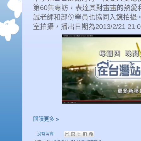
60
第
集專訪
，
表達其對畫畫的熱愛
誠老師和部份學員也協同入鏡拍攝
2013/2/21
21:0
室拍攝
，播出日期
為
閱讀更多 »
沒有留言: