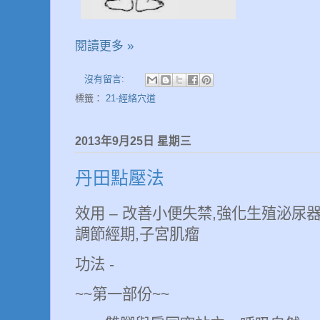
閱讀更多 »
沒有留言:
標籤：
21-經絡穴道
2013年9月25日 星期三
丹田點壓法
效用
–
改善小便失禁
,
強化生殖泌尿
調節經期
,
子宮肌瘤
功法
-
~~
第一部份
~~