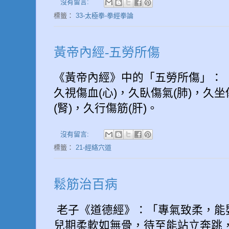
沒有留言:
標籤：
33-太極拳-拳經拳論
黃帝內經-五勞所傷
《黃帝內經》中的「五勞所傷」：
久視傷血(心)，久臥傷氣(肺)，久坐
(腎)，久行傷筋(肝)。
沒有留言:
標籤：
21-經絡穴道
鬆筋治百病
老子《道德經》：「專氣致柔，能
兒期柔軟如無骨，待至能站立奔跳