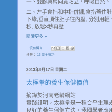
一、雙腳與肩同寬站立，呼吸自然。
二、左手食指和中指併攏
,
食指蓋住肚
下緣
,
垂直頂住肚子往內壓
,
分別用輕
秒
,
放鬆
3
秒再壓
.
閱讀更多 »
沒有留言:
標籤：
13-廣全氣功
2013年9月17日 星期二
太極拳的養生保健價值
摘錄於河南老齡網站
實踐證明，太極拳是一種合乎生理
良好的養生保健方法。我國學者應