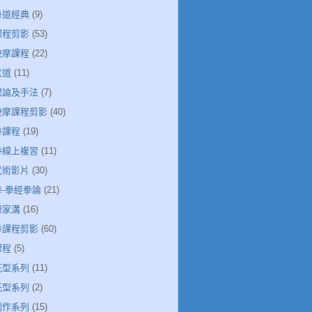
丹道經典
(9)
課程剪影
(53)
按摩課程
(22)
穴道
(11)
絡理論及手法
(7)
絡按摩課程剪影
(40)
拳課程
(19)
極拳線上複習
(11)
武術影片
(30)
拳-拳經拳論
(21)
陳家溝
(16)
極拳課程剪影
(60)
課程
(5)
花型系列
(11)
花型系列
(2)
創作系列
(15)