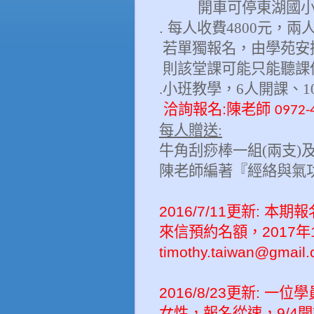
開車可停東湖國小地
.
每人
收費
4800
元
，
兩
若單獨報名，由學苑安
則該堂課可能只能聽課
.
小班教學，
6
人開課、
1
洽詢報名
:
陳老師
0972-
每人
贈送
:
牛角
刮痧棒一組
(
兩支
)
陳老師編著
『
經絡與氣
2016/7/11更新: 
來信預約名額，2017
timothy.taiwan@gmail
2016/8/23更新:
女性，報名從速，9/4開課，