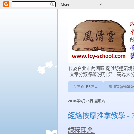
位於台北巿內湖區,提供舒適環境和
[文章分類標籤說明] 第一碼為大分類: 0-學
互動區- FB專頁
風清雲藝術學苑
2016年6月25日 星期六
經絡按摩推拿教學 - 
課程理念
: