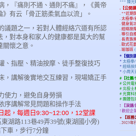
*** 
病，
『痛則不通
、
通則不痛』
，
《
黃帝
.【公開
論
》
有云
「骨正筋柔氣血以流」
。
. **近
. 太極拳
. 健身
的議題之
一
，
若
對人體經絡穴道有所
認
. 經絡
. 導引自
法
，
對
本
身
和家人的健康都是莫大的
幫
. 長青
. 歐式花
達關懷之意。
. 瑜珈班
*【個別
*
太極拳/
罐、指壓、精油按摩、徒手整復
技巧
*
經絡按摩
*
小周天
床
，
講解
後實地交互
練習
，
現場矯正
手
#【社團
# 公共
# 北投
# 光寶
力使
力
，
避免
自身勞損
# 團體
依序講解常見問題和操作手法
! 【演講
! 歡迎
日起，每週日
9:30~12:00
，
12
堂課
+ 【班
區東湖路
113
巷
49
弄
39
號
(
東湖國小旁
)
. 202
下車，步行
7
分鐘