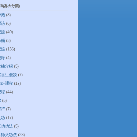
一碼為大分類)
學苑
(8)
採訪
(6)
記錄
(40)
小舖
(3)
記錄
(136)
記錄
(4)
教練介紹
(5)
清雲養生漫談
(7)
包班課程
(17)
課程
(44)
錦
(5)
運行
(7)
氣功
(17)
氣功功法
(5)
若水師父功法
(23)