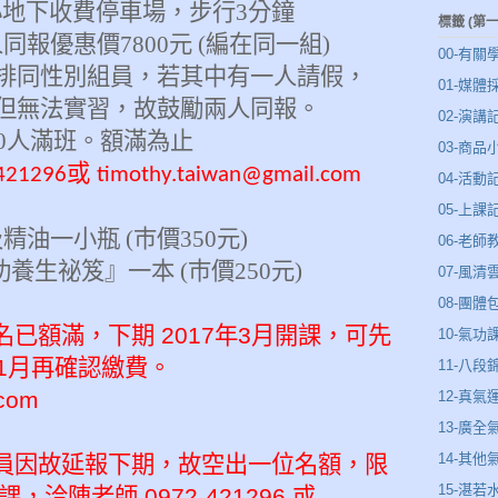
下收費停車場，步行
3
分鐘
標籤 (第
人同報
優惠價
7800
元
(
編在同一組
)
00-有關
排同性別組員，若其中有一人請假，
01-媒體
但無法實習，故鼓勵兩人同報。
02-演講
0
人滿班。額滿為止
03-商品
或
421296
timothy.taiwan@gmail.com
04-活動
05-上課
及
精油一
小
瓶
(
巿價
350
元
)
06-老師
功養生祕笈
』
一本
(
巿價
250
元
)
07-風
08-團體
本期報名已額滿，下期 2017年3月開課，可先
10-氣功
年1月再確認繳費。
11-八段
.com
12-真氣
13-廣全
14-其他
 一位學員因故延報下期，故空出一位名額，限
15-湛
洽陳老師 0972-421296 或