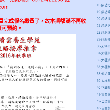
16-氣功
.com
19-氣功
20-經絡
 已有學員完成報名繳費了，故本期額滿不再收
21-經絡
班可預約。
22-經
29-經
30-太極
31-太
32-太極
33-太極
38-參訪
39-太
40-花藝
41-古典
42-自然
43-自由