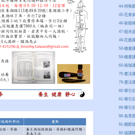
44-特殊
45-花束
46-新娘
47-組合
49-花藝
50-繪畫
59-繪畫
60-瑜珈
70-書法
79-書法
80-導引
81-導引
89-導
90-長青
91-關節
92-協調