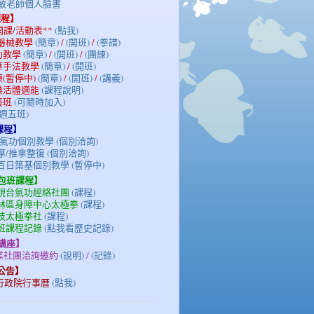
陳光敏老師個人臉書
課程】
期開課/活動表**
(點我)
/器械教學
(簡章)
/
(開班)
/
(拳譜)
氣功教學
(簡章)
/
(開班)
/
(團練)
按摩手法教學
(簡章)
/
(開班)
療(暫停中)
(簡章)
/
(開班)
/
(講義)
族樂活體適能
(課程說明)
藝班
(可隨時加入)
(週五班)
課程】
氣功個別教學 (個別洽詢)
/推拿整復 (個別洽詢)
百日築基個別教學 (暫停中)
/包班課程】
電視台氣功經絡社團
(課程)
士林區身障中心太極拳
(課程)
科技太極拳社
(課程)
包班課程記錄
(點我看歷史記錄)
/講座】
企業社團洽詢邀約
(說明)
/
(記錄)
務公告】
3年行政院行事曆
(點我)