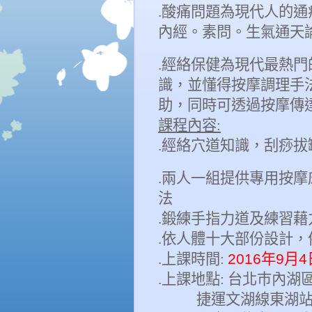
.
酸痛問題為現代人的通
內經。素問。生氣通天
.
經絡保健為現代最熱門
識
，
並懂得
按摩
調理手
助
，同時可透過按摩傳
課程
內容
:
.
經絡穴道
知識
，
刮痧
拔
.
兩
人一
組提供專用
按摩
法
.
鍛練手指力道及練習
藉
.
依人體十大部份設計，
.
上課時間
:
2016
年
9
月
4
.
上課地點
:
台北巿內湖
捷運文湖線東湖站