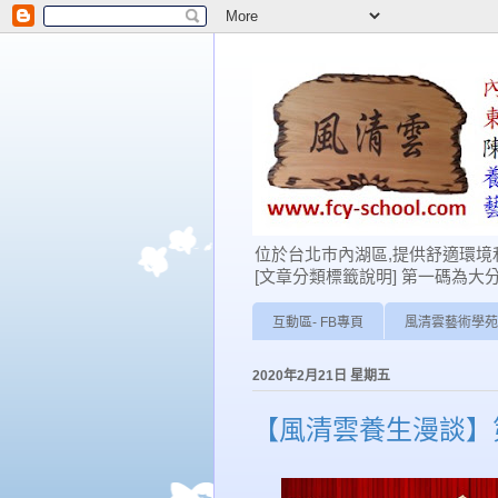
位於台北巿內湖區,提供舒適環境和
[文章分類標籤說明] 第一碼為大分類: 0-學
互動區- FB專頁
風清雲藝術學苑
2020年2月21日 星期五
【風清雲養生漫談】第