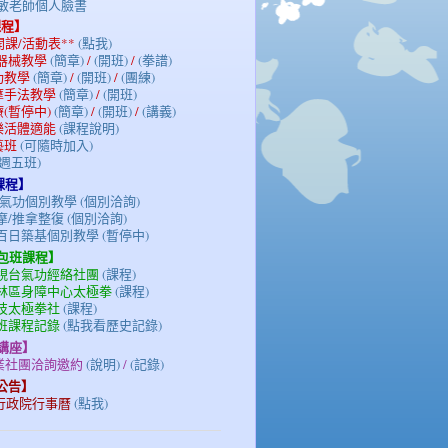
陳光敏老師個人臉書
課程】
期開課/活動表**
(點我)
/器械教學
(簡章)
/
(開班)
/
(拳譜)
氣功教學
(簡章)
/
(開班)
/
(團練)
按摩手法教學
(簡章)
/
(開班)
療(暫停中)
(簡章)
/
(開班)
/
(講義)
族樂活體適能
(課程說明)
藝班
(可隨時加入)
(週五班)
課程】
氣功個別教學 (個別洽詢)
/推拿整復 (個別洽詢)
百日築基個別教學 (暫停中)
/包班課程】
電視台氣功經絡社團
(課程)
士林區身障中心太極拳
(課程)
科技太極拳社
(課程)
包班課程記錄
(點我看歷史記錄)
/講座】
企業社團洽詢邀約
(說明)
/
(記錄)
務公告】
3年行政院行事曆
(點我)