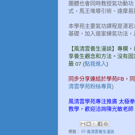
團體也會同時教授氣功動功
式、馬王堆導引術、達摩易筋
本學苑主要氣功課程是湛若
基礎，加入道家練氣功法，
【風清雲養生漫談】專欄，
享養生觀念和方法。沒有固
籤 07 (
點我進入
)
同步分享連結於學苑FB，
清雲學苑粉絲專頁
)
風清雲學苑專注推廣 太極
教學，歡迎洽詢陳光敏老師 0972-4
標籤：
07-風清雲養生漫談