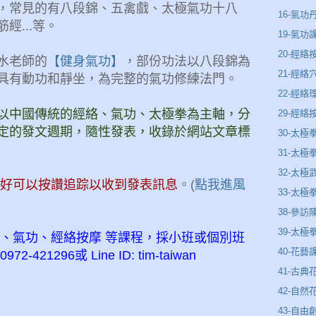
，常見的有八段錦、五禽戲、太極氣功十八
16-氣功
經...等。
19-氣功
20-經絡
水老師的
【健身氣功】
，部份功法以八段錦為
21-經絡
具有動功和靜坐，為完整的氣功修練法門。
22-經
以中國傳統的經絡、氣功、太極拳為主軸，分
29-經
定的發文週期，隨性發表，收錄於網站文章標
30-太極
31-太
32-太極
同好可以按讚追踪以收到發表訊息
。(
點我進風
33-太極
38-參訪
39-太
拳、氣功、經絡按摩 等課程，採小班或個別班
40-花藝
21296或 Line ID: tim-taiwan
41-古典
42-自然
43-自由