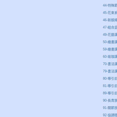
44-特殊
45-花束
46-新娘
47-組合
49-花藝
50-繪畫
59-繪畫
60-瑜珈
70-書法
79-書法
80-導引
81-導引
89-導
90-長青
91-關節
92-協調