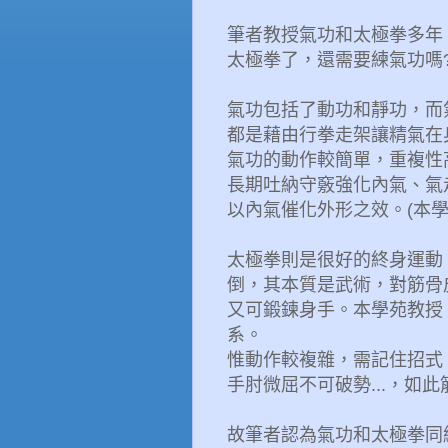
筆者教授氣功和太極拳多年
太極拳了，還需要練氣功嗎
氣功包括了動功和靜功，而
都是藉由行拳走架讓精氣在
氣功的動作較簡單，重複性
長期吐納守竅強化內氣、氣
以內氣催化外形之效。(本學
太極拳則是很好的終身運動
倒，
其本質是武術，
對筋骨
又可鍛鍊身手。本學苑教授
系。
惟動作較複雜，需記住招式
手肘微屈不可破勢...，如
故筆者認為氣功和太極拳同