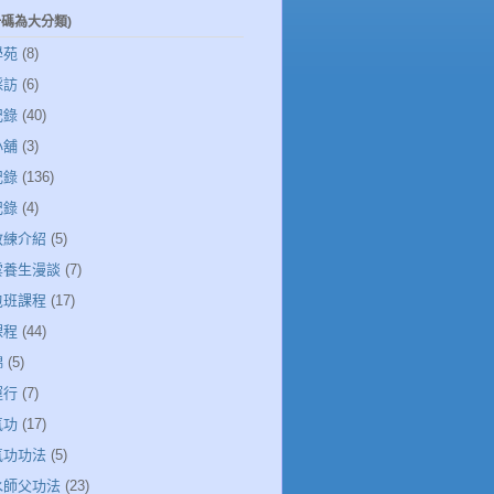
一碼為大分類)
學苑
(8)
採訪
(6)
記錄
(40)
小舖
(3)
記錄
(136)
記錄
(4)
教練介紹
(5)
清雲養生漫談
(7)
包班課程
(17)
課程
(44)
錦
(5)
運行
(7)
氣功
(17)
氣功功法
(5)
若水師父功法
(23)