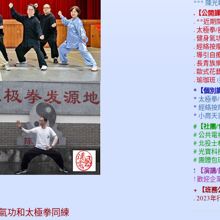
*** 
.【公開
. **近
. 太極拳
. 健身
. 經絡
. 導引自
. 長青
. 歐式花
. 瑜珈班
*【個別
*
太極拳/
*
經絡按摩
*
小周天
#【社團
# 公共
# 北投
# 光寶
# 團體
! 【演講
! 歡迎
+ 【班
. 202
 氣功和太極拳同練