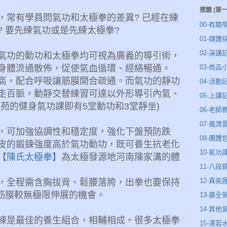
標籤 (第
，常有學員問氣功和太極拳的差異? 已經在練
00-有關
? 要先練氣功或是先練太極拳?
01-媒體
02-演講
氣功的動功和太極拳均可視為廣義的導引術，
身體流通散佈，促使氣血循環、經絡暢通。
03-商品
高，配合呼吸讓筋膜開合疏通。
而氣功的靜功
04-活動
走百脈，動靜交替練習可達以外形導引內氣、
05-上課
苑的健身氣功課即有5堂動功和3堂靜坐)
06-老師
07-風
，可加強協調性和穩定度，強化下盤預防跌
08-團體
皮的鍛鍊強度高於氣功動功，既可養生抗老化
10-氣功
【陳氏太極拳】
為太極發源地河南陳家溝的體
11-八段
12-真氣
，全程需含胸拔背、鬆腰落胯，出拳也要保持
此筋膜較無極限伸展的機會。
13-廣全
14-其他
練是最佳的養生組合，相輔相成。很多太極拳
15-湛