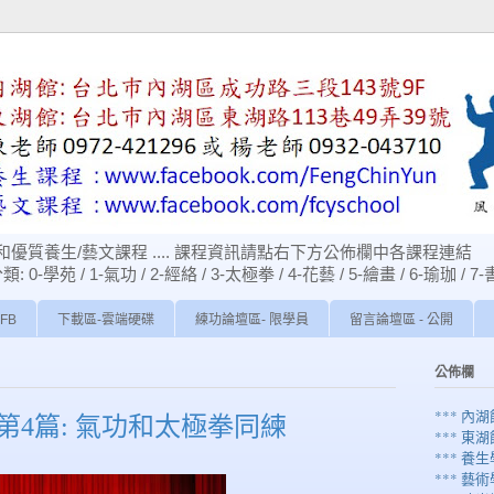
優質養生/藝文課程 .... 課程資訊請點右下方公佈欄中各課程連結
苑 / 1-氣功 / 2-經絡 / 3-太極拳 / 4-花藝 / 5-繪畫 / 6-瑜珈 / 7-
FB
下載區-雲端硬碟
練功論壇區- 限學員
留言論壇區 - 公開
公佈欄
*** 內
4篇: 氣功和太極拳同練
*** 東
*** 養生
*** 藝術