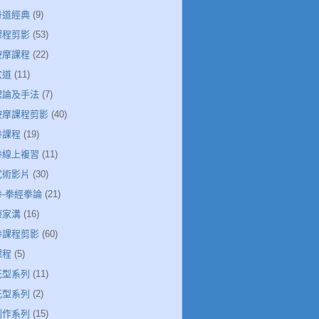
丹道經典
(9)
課程剪影
(53)
按摩課程
(22)
穴道
(11)
絡理論及手法
(7)
絡按摩課程剪影
(40)
拳課程
(19)
極拳線上複習
(11)
武術影片
(30)
拳-拳經拳論
(21)
陳家溝
(16)
極拳課程剪影
(60)
課程
(5)
花型系列
(11)
花型系列
(2)
創作系列
(15)