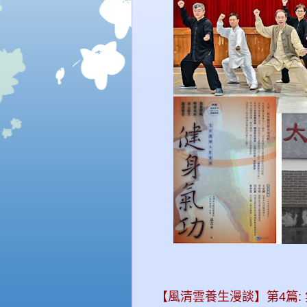
【風清雲養生漫談】第4篇: