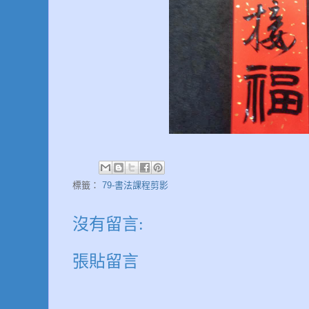
標籤：
79-書法課程剪影
沒有留言:
張貼留言