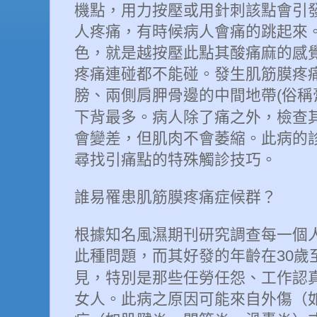
機點，用力按壓或用針刺該點會引
人疼痛，有時候病人會痛的跳起來
色，就是越按壓此點其酸痛麻的感
疼痛連碰都不能碰。發生肌筋膜疼
膀、兩側肩胛骨邊的中間地帶
俗稱
(
下背最多。病人除了痛之外，檢查
會變差，但肌肉不會萎縮。此病的
尋找引痛點的特殊觸診技巧。
誰易罹患肌筋膜疼痛症候群？
根據知名風濕期刊研究調查每一個
此種問題，而其好發的年齡在
歲
30
見，特別是那些任勞任怨、工作認
女人。此病之原因可能來自外傷（