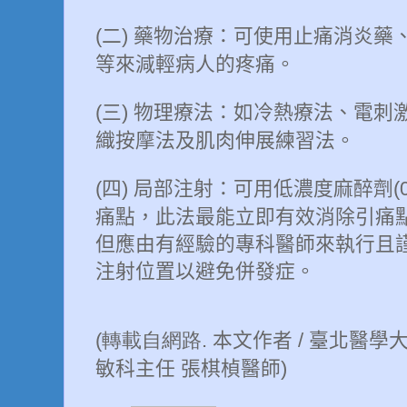
二
藥物治療：可使用止痛消炎藥
(
)
等來減輕病人的疼痛。
三
物理療法：如冷熱療法、電刺
(
)
織按摩法及肌肉伸展練習法。
四
局部注射：可用低濃度麻醉劑
(
)
(
痛點，此法最能立即有效消除引痛
但應由有經驗的專科醫師來執行且
注射位置以避免併發症。
本文作者
臺北醫學
(轉載自網路.
/
敏科主任
張棋楨醫師
)