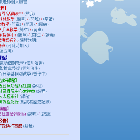
陳光敏老師個人臉書
課程】
期開課/活動表**
(點我)
/器械教學
(簡章)
/
(開班)
/
(拳譜)
氣功教學
(簡章)
/
(開班)
/
(團練)
按摩手法教學
(簡章)
/
(開班)
療(暫停中)
(簡章)
/
(開班)
/
(講義)
族樂活體適能
(課程說明)
藝班
(可隨時加入)
(週五班)
課程】
氣功個別教學 (個別洽詢)
/推拿整復 (個別洽詢)
百日築基個別教學 (暫停中)
/包班課程】
電視台氣功經絡社團
(課程)
士林區身障中心太極拳
(課程)
科技太極拳社
(課程)
包班課程記錄
(點我看歷史記錄)
/講座】
企業社團洽詢邀約
(說明)
/
(記錄)
務公告】
3年行政院行事曆
(點我)