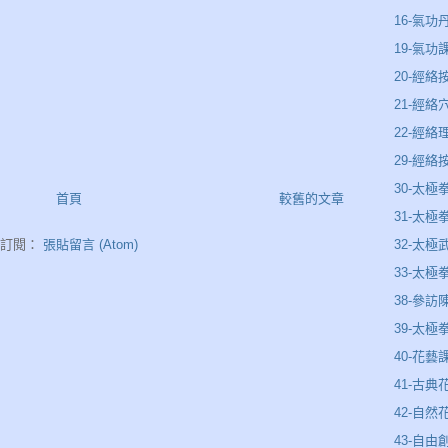
16-氣功
19-氣功
20-經絡
21-經絡
22-經
29-經
30-太極
首頁
較舊的文章
31-太
32-太極
訂閱：
張貼留言 (Atom)
33-太極
38-參訪
39-太
40-花藝
41-古典
42-自然
43-自由