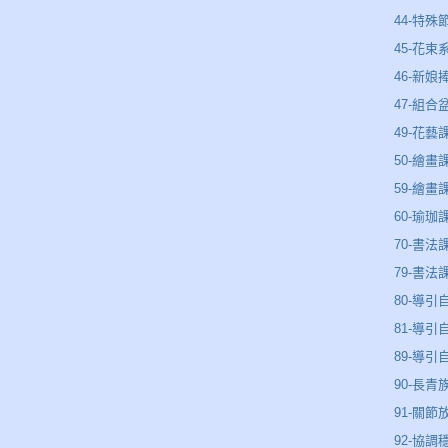
44-特殊
45-花束
46-新娘
47-組合
49-花藝
50-繪畫
59-繪畫
60-瑜珈
70-書法
79-書法
80-導引
81-導引
89-導
90-長青
91-關節
92-協調