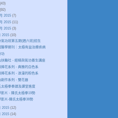
(43)
(92)
月 2015
(7)
月 2015
(11)
月 2015
(3)
 2015
(10)
身氣功班第五期(週六班)招生
國醫學期刊：太極有益治療疾病
丹功
山扶輪社 - 經絡與氣功養生講座
娘捧花系列 - 典雅的白色系
娘捧花系列 - 浪漫的粉色系
創作系列 - 雙花器
氏太極拳拳譜及課堂進度
影片 - 陳氏太極拳19勢
學影片-陳氏太極拳38勢
 2015
(12)
 2015
(14)