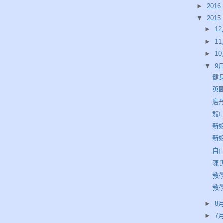
►
2016
▼
2015
►
12
►
11
►
10
▼
9月
健
英
磨
龍
新
新
自由
陳
教學
教
►
8月
►
7月