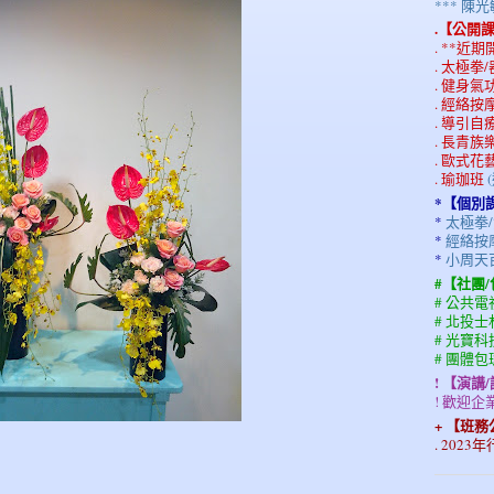
*** 
.【公開
. **近
. 太極拳
. 健身
. 經絡
. 導引自
. 長青
. 歐式花
. 瑜珈班
*【個別
*
太極拳/
*
經絡按摩
*
小周天
#【社團
# 公共
# 北投
# 光寶
# 團體
! 【演講
! 歡迎
+ 【班
. 202