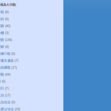
一碼為大分類)
學苑
(8)
採訪
(6)
記錄
(40)
小舖
(3)
記錄
(136)
記錄
(4)
教練介紹
(5)
清雲養生漫談
(7)
包班課程
(17)
課程
(44)
錦
(5)
運行
(7)
氣功
(17)
氣功功法
(5)
若水師父功法
(23)