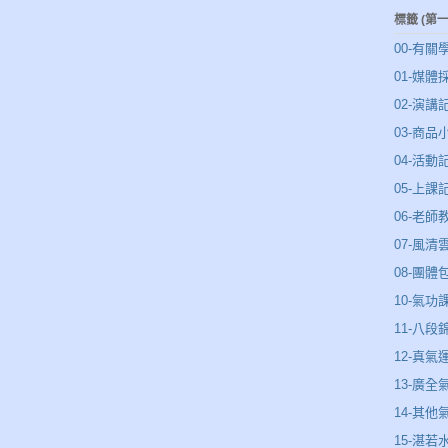
標籤 (第
00-有關
01-媒體
02-演講
03-商品
04-活動
05-上課
06-老師
07-風
08-團體
10-氣功
11-八段
12-真氣
13-廣全
14-其他
15-湛