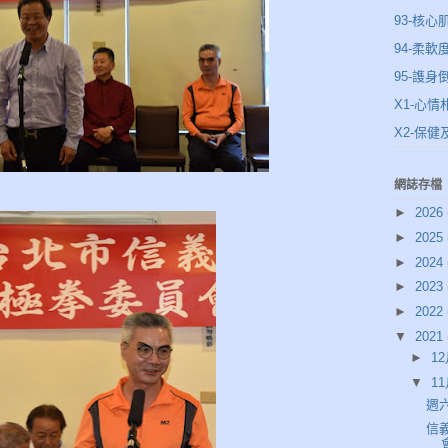
93-核心
94-柔軟
95-謢身
X1-心情
X2-保
網誌存檔
►
2026
►
2025
►
2024
►
2023
►
2022
▼
2021
►
12
▼
11
週
信