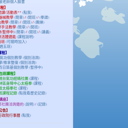
陳光敏老師個人臉書
課程】
期開課/活動表**
(點我)
/器械教學
(簡章)
/
(開班)
/
(拳譜)
氣功教學
(簡章)
/
(開班)
/
(團練)
按摩手法教學
(簡章)
/
(開班)
療(暫停中)
(簡章)
/
(開班)
/
(講義)
族樂活體適能
(課程說明)
藝班
(可隨時加入)
(週五班)
課程】
氣功個別教學 (個別洽詢)
/推拿整復 (個別洽詢)
百日築基個別教學 (暫停中)
/包班課程】
電視台氣功經絡社團
(課程)
士林區身障中心太極拳
(課程)
科技太極拳社
(課程)
包班課程記錄
(點我看歷史記錄)
/講座】
企業社團洽詢邀約
(說明)
/
(記錄)
務公告】
3年行政院行事曆
(點我)