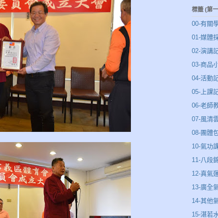
標籤 (第
00-有關
01-媒體
02-演講
03-商品
04-活動
05-上課
06-老師
07-風
08-團體
10-氣功
11-八段
12-真氣
13-廣全
14-其他
15-湛