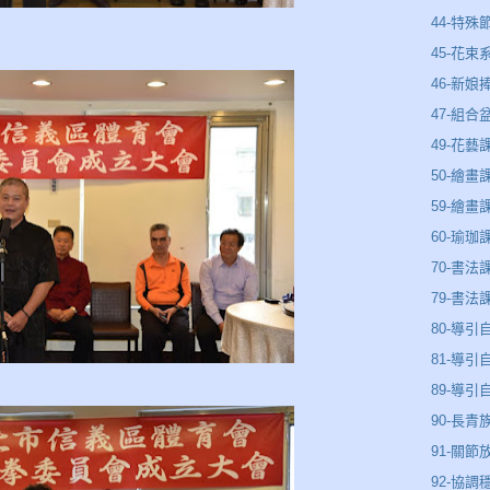
44-特殊
45-花束
46-新娘
47-組合
49-花藝
50-繪畫
59-繪畫
60-瑜珈
70-書法
79-書法
80-導引
81-導引
89-導
90-長青
91-關節
92-協調