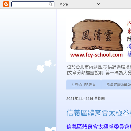
位於台北巿內湖區,提供舒適環境和
[文章分類標籤說明] 第一碼為大分類: 0-學
互動區- FB專頁
風清雲藝術學苑
2021年11月11日 星期四
信義區體育會太極拳
信義區體育會太極拳委員會於2