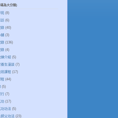
一碼為大分類)
學苑
(8)
採訪
(6)
記錄
(40)
小舖
(3)
記錄
(136)
記錄
(4)
教練介紹
(5)
清雲養生漫談
(7)
包班課程
(17)
課程
(44)
錦
(5)
運行
(7)
氣功
(17)
氣功功法
(5)
若水師父功法
(23)