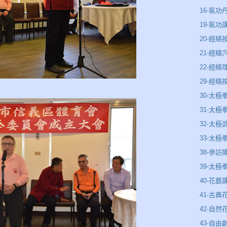
16-氣功
19-氣功
20-經絡
21-經絡
22-經
29-經
30-太極
31-太
32-太極
33-太極
38-參訪
39-太
40-花藝
41-古典
42-自然
43-自由