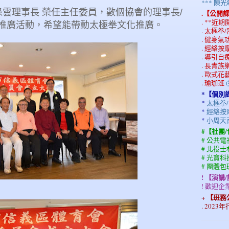
*** 
祿雲理事長 榮任主任委員，數個協會的理事長/
.【公開
. **近
推廣活動，希望能帶動太極拳文化推廣。
. 太極拳
. 健身
. 經絡
. 導引自
. 長青
. 歐式花
. 瑜珈班
*【個別
*
太極拳/
*
經絡按摩
*
小周天
#【社團
# 公共
# 北投
# 光寶
# 團體
! 【演講
! 歡迎
+ 【班
. 202