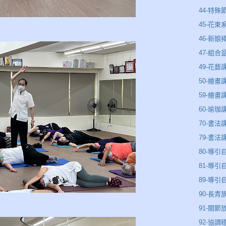
44-特殊
45-花束
46-新娘
47-組合
49-花藝
50-繪畫
59-繪畫
60-瑜珈
70-書法
79-書法
80-導引
81-導引
89-導
90-長青
91-關節
92-協調