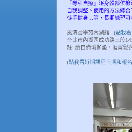
『導引自療』逐身體部位檢
自我調整。使用的方法綜合
徒手健身…等，長期練習可
風清雲學苑內湖館 (
點我看
台北巿內湖區成功路三段143號
註: 請自備瑜伽墊，著寬鬆
(
點我看近期課程日期和報