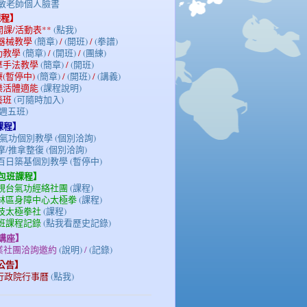
陳光敏老師個人臉書
課程】
期開課/活動表**
(點我)
/器械教學
(簡章)
/
(開班)
/
(拳譜)
氣功教學
(簡章)
/
(開班)
/
(團練)
按摩手法教學
(簡章)
/
(開班)
療(暫停中)
(簡章)
/
(開班)
/
(講義)
族樂活體適能
(課程說明)
藝班
(可隨時加入)
(週五班)
課程】
氣功個別教學 (個別洽詢)
/推拿整復 (個別洽詢)
百日築基個別教學 (暫停中)
/包班課程】
電視台氣功經絡社團
(課程)
士林區身障中心太極拳
(課程)
科技太極拳社
(課程)
包班課程記錄
(點我看歷史記錄)
/講座】
企業社團洽詢邀約
(說明)
/
(記錄)
務公告】
3年行政院行事曆
(點我)