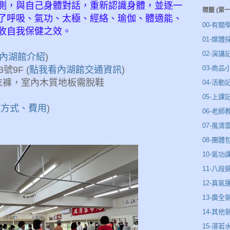
測，與自己身體對話，重新認識身體，並逐一
標籤 (第
了呼吸、氣功、太極、經絡、瑜伽、體適能、
00-有關
收自我保健之效。
01-媒體
02-演講
內湖館介紹
)
03-商品
9F (
點我看內湖館交通資訊
)
衣褲，室內木質地板需脫鞋
04-活動
05-上課
名方式、費用
)
06-老師
07-風
08-團體
10-氣功
11-八段
12-真氣
13-廣全
14-其他
15-湛