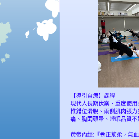
【導引自療】課程
現代人長期伏案、重度使用
椎錯位滑脫、兩側肌肉張力
痛、胸悶頭暈、睡眠品質不好.
黃帝內經:『骨正筋柔，氣