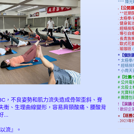
*** 
.【公開
. **近
. 太極拳
. 健身
. 經絡
. 導引自
. 長青
. 歐式花
. 瑜珈班
*【個別
*
太極拳/
*
經絡按摩
*
小周天
#【社團
# 公共
# 北投
# 光寶
# 團體
3C，不良姿勢和肌力流失造成骨架歪斜、脊
! 【演講
失衡、生理曲線變形，容易肩頸酸痛、腰酸背
! 歡迎
..
+ 【班
. 202
血以流』。