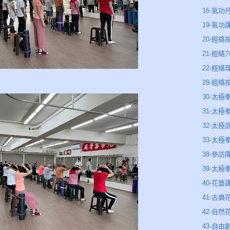
16-氣功
19-氣功
20-經絡
21-經絡
22-經
29-經
30-太極
31-太
32-太極
33-太極
38-參訪
39-太
40-花藝
41-古典
42-自然
43-自由