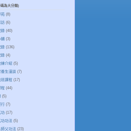
一碼為大分類)
學苑
(8)
採訪
(6)
記錄
(40)
小舖
(3)
記錄
(136)
記錄
(4)
教練介紹
(5)
清雲養生漫談
(7)
包班課程
(17)
課程
(44)
錦
(5)
運行
(7)
氣功
(17)
氣功功法
(5)
若水師父功法
(23)