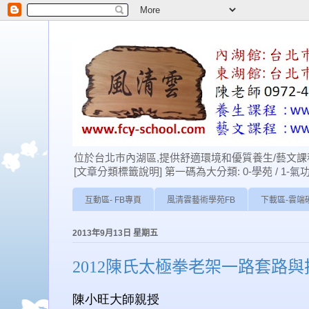
位於台北巿內湖區,提供舒適環境和優質養生/藝文課程
[文章分類標籤說明] 第一碼為大分類: 0-學苑 / 1-氣功 / 2-經
互動區- FB專頁
風清雲藝術學苑FB
下載區-雲端
2013年9月13日 星期五
2012陳氏太極拳老架一路套路
陳小旺大師親授