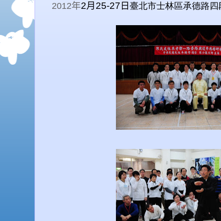
年
2
月
25-27
日
2012
臺北市
士林區
承德路四