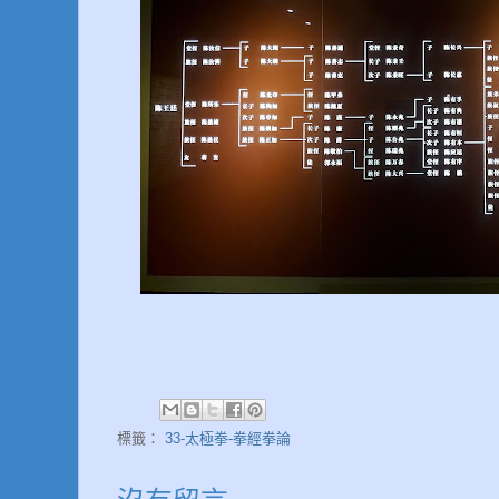
標籤：
33-太極拳-拳經拳論